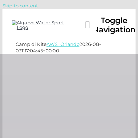
Skip to content
Toggle
Navigation
Camp di Kite
AWS_Orlando
2026-08-
03T17:04:45+00:00
CAMPS
LESSO
ABOUT
CHECK 
CALL U