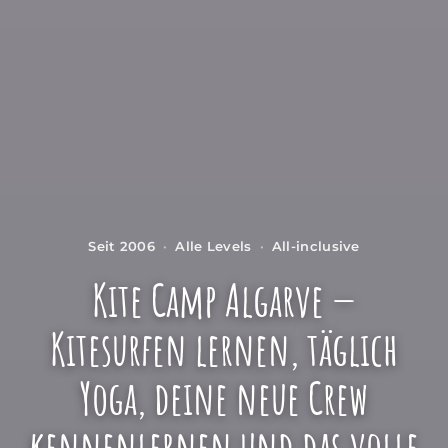
Seit 2006
·
Alle Levels
·
All-inclusive
Kite Camp Algarve —
Kitesurfen lernen, täglich
Yoga, deine neue Crew
kennenlernen und das volle