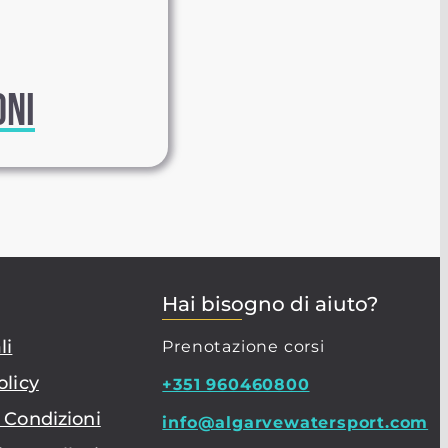
ONI
Hai bisogno di aiuto?
li
Prenotazione corsi
olicy
+351 960460800
 Condizioni
info@algarvewatersport.com