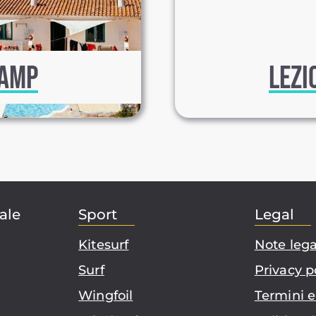
AMP
LEZI
ale
Sport
Legal
Kitesurf
Note lega
Surf
Privacy p
Wingfoil
Termini e