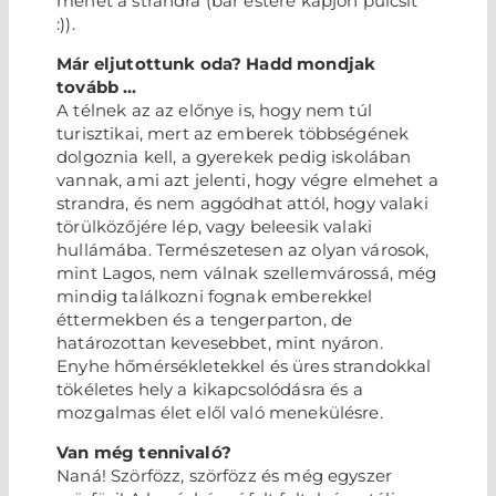
mehet a strandra (bár estére kapjon pulcsit
:)).
Már eljutottunk oda? Hadd mondjak
tovább …
A télnek az az előnye is, hogy nem túl
turisztikai, mert az emberek többségének
dolgoznia kell, a gyerekek pedig iskolában
vannak, ami azt jelenti, hogy végre elmehet a
strandra, és nem aggódhat attól, hogy valaki
törülközőjére lép, vagy beleesik valaki
hullámába. Természetesen az olyan városok,
mint Lagos, nem válnak szellemvárossá, még
mindig találkozni fognak emberekkel
éttermekben és a tengerparton, de
határozottan kevesebbet, mint nyáron.
Enyhe hőmérsékletekkel és üres strandokkal
tökéletes hely a kikapcsolódásra és a
mozgalmas élet elől való menekülésre.
Van még tennivaló?
Naná! Szörfözz, szörfözz és még egyszer