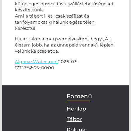
különleges hosszú távú szálláslehetőségeket
készítettünk.
Ami a tábort illeti, csak szállást és
tanfolyamokat kínálunk egész télen
keresztül!
Ha azt akarja megszemélyesíteni, hogy „Az
életem jobb, ha az ünnepeid vannak”, lépjen
velünk kapcsolatba.
Algarve Watersport
2026-03-
17T17:52:05+00:00
Főmenü
Honlap
Tábor
Rólunk