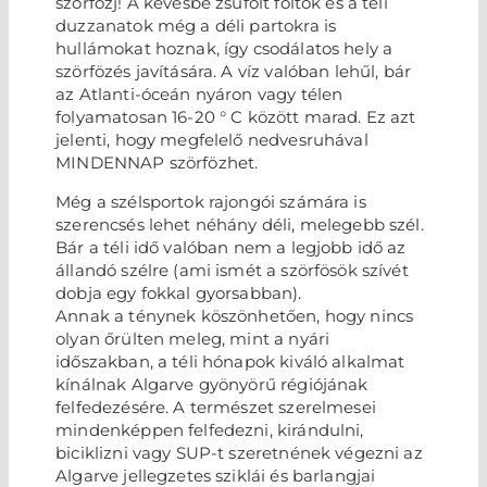
szörfözj! A kevésbé zsúfolt foltok és a téli
duzzanatok még a déli partokra is
hullámokat hoznak, így csodálatos hely a
szörfözés javítására. A víz valóban lehűl, bár
az Atlanti-óceán nyáron vagy télen
folyamatosan 16-20 ° C között marad. Ez azt
jelenti, hogy megfelelő nedvesruhával
MINDENNAP szörfözhet.
Még a szélsportok rajongói számára is
szerencsés lehet néhány déli, melegebb szél.
Bár a téli idő valóban nem a legjobb idő az
állandó szélre (ami ismét a szörfösök szívét
dobja egy fokkal gyorsabban).
Annak a ténynek köszönhetően, hogy nincs
olyan őrülten meleg, mint a nyári
időszakban, a téli hónapok kiváló alkalmat
kínálnak Algarve gyönyörű régiójának
felfedezésére. A természet szerelmesei
mindenképpen felfedezni, kirándulni,
biciklizni vagy SUP-t szeretnének végezni az
Algarve jellegzetes sziklái és barlangjai