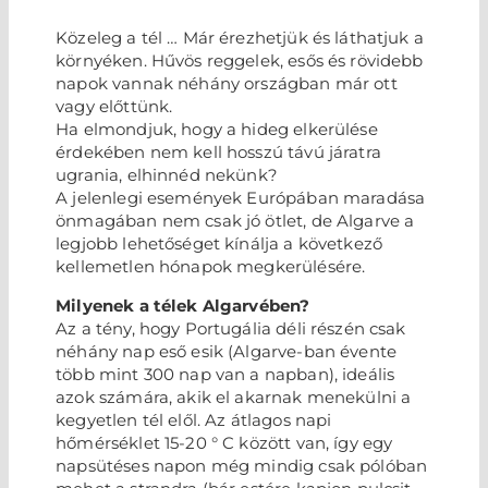
Közeleg a tél … Már érezhetjük és láthatjuk a
környéken. Hűvös reggelek, esős és rövidebb
napok vannak néhány országban már ott
vagy előttünk.
Ha elmondjuk, hogy a hideg elkerülése
érdekében nem kell hosszú távú járatra
ugrania, elhinnéd nekünk?
A jelenlegi események Európában maradása
önmagában nem csak jó ötlet, de Algarve a
legjobb lehetőséget kínálja a következő
kellemetlen hónapok megkerülésére.
Milyenek a télek Algarvében?
Az a tény, hogy Portugália déli részén csak
néhány nap eső esik (Algarve-ban évente
több mint 300 nap van a napban), ideális
azok számára, akik el akarnak menekülni a
kegyetlen tél elől. Az átlagos napi
hőmérséklet 15-20 ° C között van, így egy
napsütéses napon még mindig csak pólóban