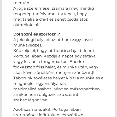
mentén.
A jóga szerelmesei számára még mindig
rengeteg tanfolyamot tartanak, hogy
megtalálja a chi-t és zenét csodálatos
oktatóinkkal.
Dolgozni és szörfözni?
A jelenlegi helyzet az otthoni vagy távoli
munkavégzés.
Képzelje el, hogy: otthoni irodája itt lehet
Portugáliában. Kezdje a napot egy sétával,
vagy fusson a tengerparton. Ebédre
fogyasszon friss halat, és munka után, vagy
akár kávészünetként menjen szörfözni :)!
Táborunk tökéletes helyet kínál a munka és a
magánélet egyensúlyának
maximalizálásához! Minden másodpercben,
amikor nem dolgozik, szó szerint
szabadságon van!
Azok számára, akik Portugáliában
szeretnének időt tölteni és szörfözni,