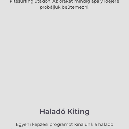
kitesurfing utadon. Az órákat mindig apály idejére
próbáljuk beütemezni.
Haladó Kiting
Egyéni képzési programot kínálunk a haladó