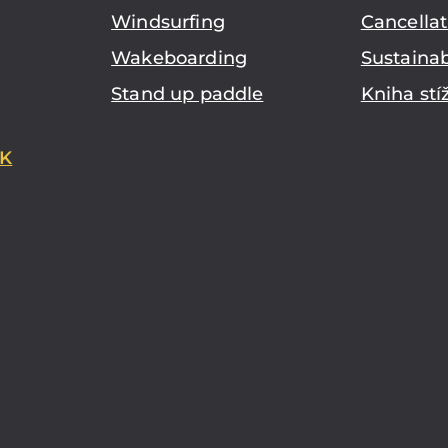
Windsurfing
Cancellat
Wakeboarding
Sustainab
Stand up paddle
Kniha stí
K