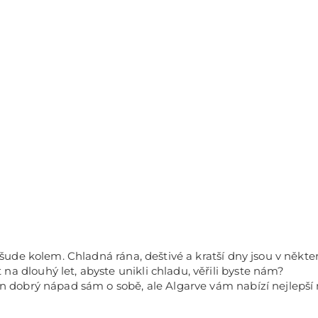
 všude kolem. Chladná rána, deštivé a kratší dny jsou v něk
a dlouhý let, abyste unikli chladu, věřili byste nám?
n dobrý nápad sám o sobě, ale Algarve vám nabízí nejlepší 