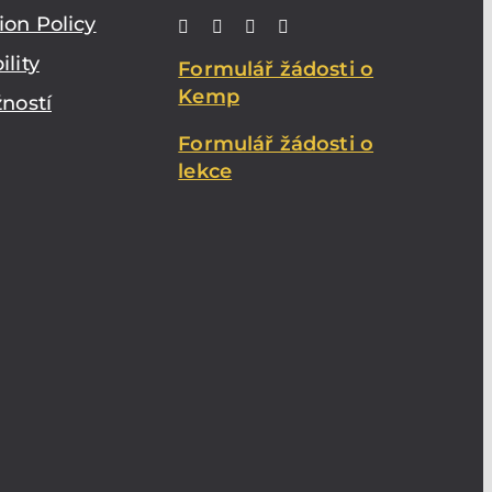
ion Policy
ility
Formulář žádosti o
Kemp
žností
Formulář žádosti o
lekce