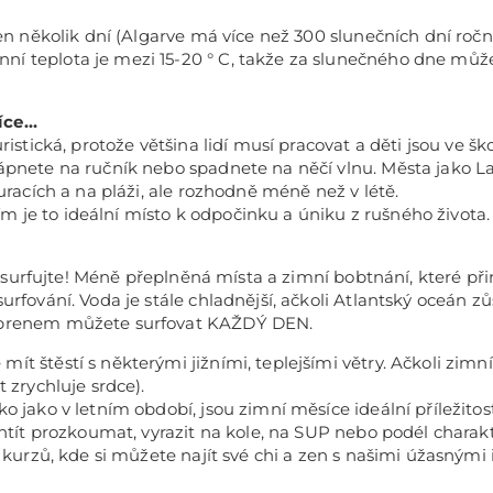
n několik dní (Algarve má více než 300 slunečních dní ročně), 
teplota je mezi 15-20 ° C, takže za slunečného dne můžete 
íce…
ristická, protože většina lidí musí pracovat a děti jsou ve 
lápnete na ručník nebo spadnete na něčí vlnu. Města jako
uracích a na pláži, ale rozhodně méně než v létě.
je to ideální místo k odpočinku a úniku z rušného života.
u surfujte! Méně přeplněná místa a zimní bobtnání, které přiná
rfování. Voda je stále chladnější, ačkoli Atlantský oceán zů
eoprenem můžete surfovat KAŽDÝ DEN.
t štěstí s některými jižními, teplejšími větry. Ačkoli zim
 zrychluje srdce).
o jako v letním období, jsou zimní měsíce ideální příležit
chtít prozkoumat, vyrazit na kole, na SUP nebo podél charakt
 kurzů, kde si můžete najít své chi a zen s našimi úžasnými 