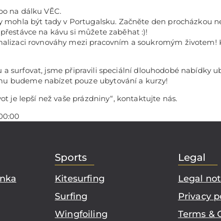
bo na dálku VĚC.
by mohla být tady v Portugalsku. Začněte den procházkou n
 přestávce na kávu si můžete zaběhat :)!
imalizaci rovnováhy mezi pracovním a soukromým životem! 
sku a surfovat, jsme připravili speciální dlouhodobé nabídky u
mu budeme nabízet pouze ubytování a kurzy!
ot je lepší než vaše prázdniny“, kontaktujte nás.
00:00
Sports
Legal
ánka
Kitesurfing
Legal not
Surfing
Privacy p
Wingfoiling
Terms & 