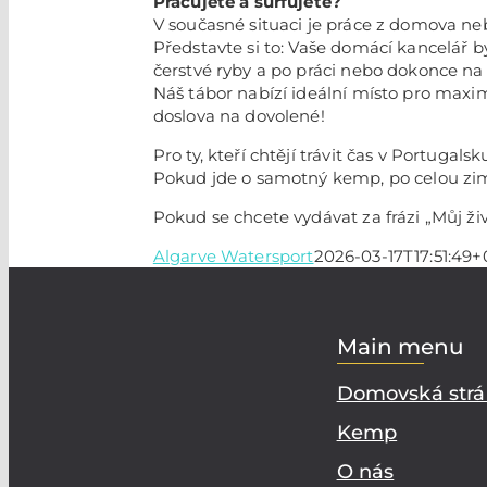
Pracujete a surfujete?
V současné situaci je práce z domova ne
Představte si to: Vaše domácí kancelář 
čerstvé ryby a po práci nebo dokonce na
Náš tábor nabízí ideální místo pro max
doslova na dovolené!
Pro ty, kteří chtějí trávit čas v Portugal
Pokud jde o samotný kemp, po celou zi
Pokud se chcete vydávat za frázi „Můj živ
Algarve Watersport
2026-03-17T17:51:49+
Main menu
Domovská str
Kemp
O nás