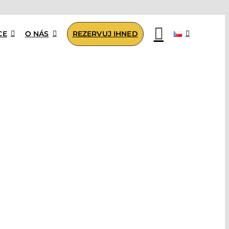
CE
O NÁS
REZERVUJ IHNED