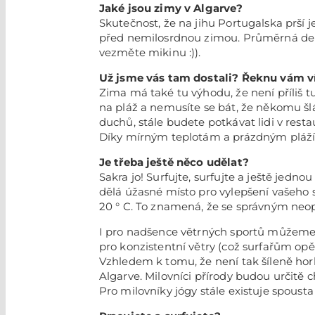
Jaké jsou zimy v Algarve?
Skutečnost, že na jihu Portugalska prší je
před nemilosrdnou zimou. Průměrná denní 
vezměte mikinu :)).
Už jsme vás tam dostali? Řeknu vám v
Zima má také tu výhodu, že není příliš tu
na pláž a nemusíte se bát, že někomu š
duchů, stále budete potkávat lidi v resta
Díky mírným teplotám a prázdným plážím 
Je třeba ještě něco udělat?
Sakra jo! Surfujte, surfujte a ještě jedno
dělá úžasné místo pro vylepšení vašeho su
20 ° C. To znamená, že se správným n
I pro nadšence větrných sportů můžeme mí
pro konzistentní větry (což surfařům opět
Vzhledem k tomu, že není tak šíleně hork
Algarve. Milovníci přírody budou určitě 
Pro milovníky jógy stále existuje spousta