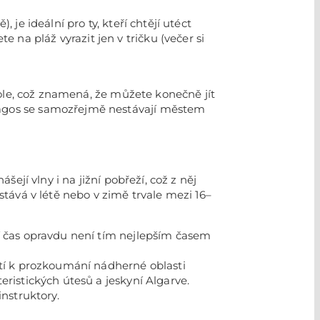
je ideální pro ty, kteří chtějí utéct
na pláž vyrazit jen v tričku (večer si
škole, což znamená, že můžete konečně jít
 Lagos se samozřejmě nestávají městem
šejí vlny i na jižní pobřeží, což z něj
stává v létě nebo v zimě trvale mezi 16–
ní čas opravdu není tím nejlepším časem
ostí k prozkoumání nádherné oblasti
eristických útesů a jeskyní Algarve.
instruktory.