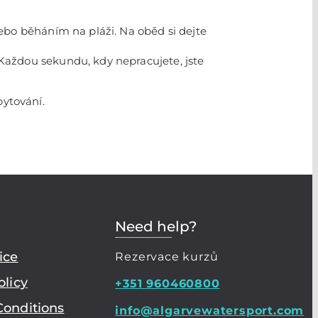
ebo běháním na pláži. Na oběd si dejte
Každou sekundu, kdy nepracujete, jste
bytování.
Need help?
ice
Rezervace kurzů
olicy
+351 960460800
Conditions
info@algarvewatersport.com