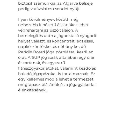
biztosít számunkra, az Algarve belseje
pedig varázslatos csendet nyújt.
Ilyen körülmények között még
nehezebb kinézetű ászanákat lehet
végrehajtani az úszó talajon. A
bemelegítés után a jógaoktató nyugodt
helyet választ, és koncentrált légzéssel,
napköszöntőkkel és néhány kezdő
Paddle Board jóga pózolással kezdi az
órát. A SUP jógaórák általában egy órán
át tartanak, és egyszerű
fitneszgyakorlatokat, valamint kezdő és
haladó jógapózokat is tartalmaznak. Ez
egy kellemes módja lehet a természet
megtapasztalásának és a jógagyakorlat
élénkítésének.