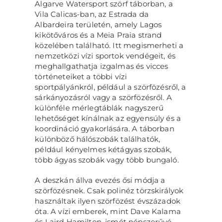
Algarve Watersport szörf táborban, a
Vila Calicas-ban, az Estrada da
Albardeira területén, amely Lagos
kikötőváros és a Meia Praia strand
közelében található. Itt megismerheti a
nemzetközi vízi sportok vendégeit, és
meghallgathatja izgalmas és vicces
történeteiket a többi vízi
sportpályánkról, például a szörfözésről, a
sárkányozásról vagy a szörfözésről. A
különféle mérlegtáblák nagyszerű
lehetőséget kínálnak az egyensúly és a
koordináció gyakorlására. A táborban
különböző hálószobák találhatók,
például kényelmes kétágyas szobák,
több ágyas szobák vagy több bungaló.
A deszkán állva evezés ősi módja a
szörfözésnek. Csak polinéz törzskirályok
használtak ilyen szörfözést évszázadok
óta. A vízi emberek, mint Dave Kalama
és Laird Hamilton, ismét népszerűvé