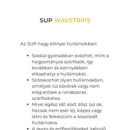
SUP
WAVETRIPS
Az SUP nagy előnyei hullámokban:
Sokkal gyorsabban evezhet, mint a
hagyományos szörfösök, így
korábban és könnyebben
elkaphatja a hullámokat.
Szórakozhat olyan hullámokban,
amelyek túl kövérek vagy nem
elég erősek a rendszeres
szörfözéshez.
Mivel egész idő alatt állsz (az ok,
hacsak nem esel le), képes vagy
látni és felkészülni a közeledő
hullámokra.
A gyors és erőfeszítéseket igénylő