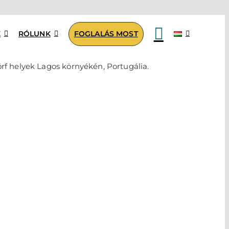
K
RÓLUNK
FOGLALÁS MOST
örf helyek Lagos környékén, Portugália.