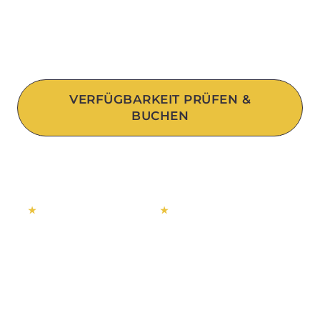
der Ria de Alvor Lagune und Meia Praia.
Zertifizierte Instruktoren, komplette
Ausrüstung inklusive.
VERFÜGBARKEIT PRÜFEN &
BUCHEN
WHATSAPP UNS
★
4.9 on Google (650+)
★
4.9 on TripAdvisor (650+)
20 Jahre in Lagos
Komplette Ausrüstung inklusive