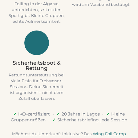
Foiling in der Algarve
wird am Vorabend bestätigt.
unterrichten, seit es den
Sport gibt. Kleine Gruppen,
echte Aufmerksamkeit.
Sicherheitsboot &
Rettung
Rettungsunterstützung bei
Meia Praia für Freiwasser-
Sessions. Deine Sicherheit
ist organisiert – nicht dem
Zufall überlassen.
✓
IKO-zertifiziert ·
✓
20 Jahre in Lagos ·
✓
Kleine
Gruppengrößen ·
✓
Sicherheitsbriefing jede Session
Möchtest du Unterkunft inklusive? Das
Wing Foil Camp