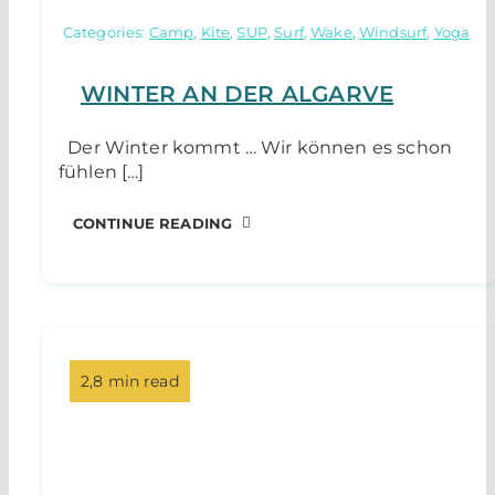
Categories:
Camp
,
Kite
,
SUP
,
Surf
,
Wake
,
Windsurf
,
Yoga
WINTER AN DER ALGARVE
Der Winter kommt … Wir können es schon
fühlen […]
CONTINUE READING
2,8 min read