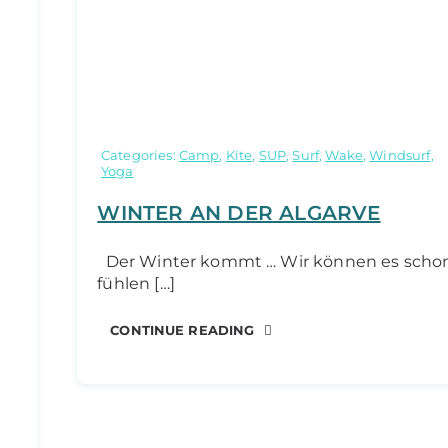
Categories:
Camp
,
Kite
,
SUP
,
Surf
,
Wake
,
Windsurf
,
Yoga
WINTER AN DER ALGARVE
Der Winter kommt … Wir können es scho
fühlen […]
CONTINUE READING