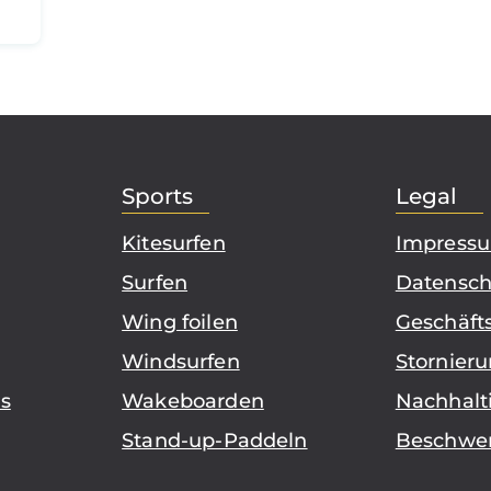
Sports
Legal
Kitesurfen
Impress
Surfen
Datensch
Wing foilen
Geschäft
Windsurfen
Stornier
s
Wakeboarden
Nachhalt
Stand-up-Paddeln
Beschwer