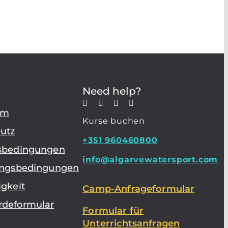
Need help?
um
Kurse buchen
utz
+351 960460800
sbedingungen
info@algarvewatersport.com
ungsbedingungen
igkeit
Camp-Anfrageformular
deformular
Formular für
Unterrichtsanfragen