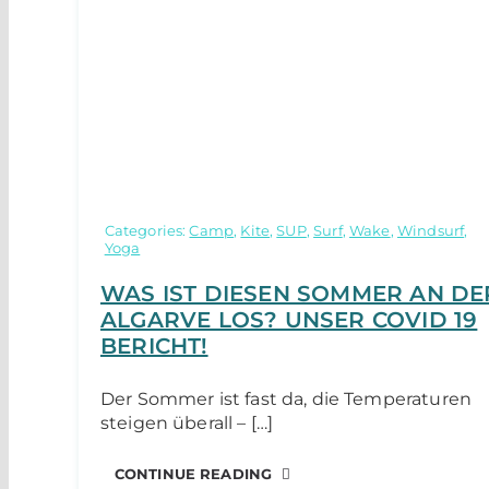
Categories:
Camp
,
Kite
,
SUP
,
Surf
,
Wake
,
Windsurf
,
Yoga
WAS IST DIESEN SOMMER AN DE
ALGARVE LOS? UNSER COVID 19
BERICHT!
Der Sommer ist fast da, die Temperaturen
steigen überall – […]
CONTINUE READING