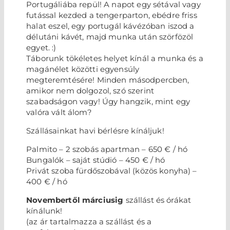
Portugáliába repül! A napot egy sétával vagy
HÍVJON
futással kezded a tengerparton, ebédre friss
halat eszel, egy portugál kávézóban iszod a
délutáni kávét, majd munka után szörfözöl
egyet. :)
Táborunk tökéletes helyet kínál a munka és a
magánélet közötti egyensúly
megteremtésére! Minden másodpercben,
amikor nem dolgozol, szó szerint
szabadságon vagy! Úgy hangzik, mint egy
valóra vált álom?
Szállásainkat havi bérlésre kínáljuk!
Palmito – 2 szobás apartman – 650 € / hó
Bungalók – saját stúdió – 450 € / hó
Privát szoba fürdőszobával (közös konyha) –
400 € / hó
Novembertől márciusig
szállást és órákat
kínálunk!
(az ár tartalmazza a szállást és a