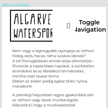
Skip to content
Toggle
Navigation
TÁBOR
Nem vagy a legnagyobb rajongója az otthoni
hideg, esős, havas, néha lucskos időnek?
A tél Portugáliában ennek teljes ellentettje! –
LECKÉ
Élvezzük a napsütéses napokat, a zsúfolatlan
strandokat és az ébredező természetet,
mintha csak tavasz lenne.
RÓLUN
Ebben az évben pedig egész télen nyitva
maradunk!
A jelenlegi helyzetben egyre gyakoribbá vált
FOGLA
az otthoni vagy távoli munkavégzés.
Képzeld el, hogy a munkaasztalod