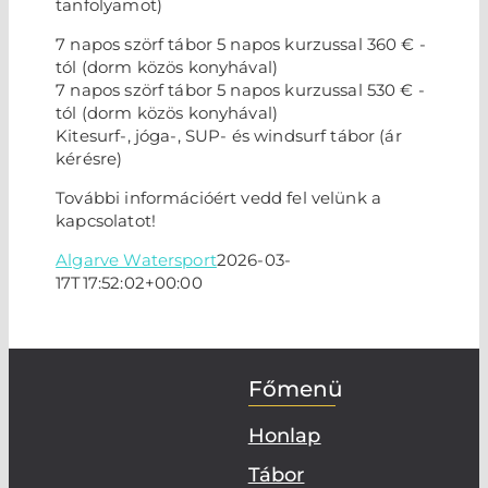
tanfolyamot)
7 napos szörf tábor 5 napos kurzussal 360 € -
tól (dorm közös konyhával)
7 napos szörf tábor 5 napos kurzussal 530 € -
tól (dorm közös konyhával)
Kitesurf-, jóga-, SUP- és windsurf tábor (ár
kérésre)
További információért vedd fel velünk a
kapcsolatot!
Algarve Watersport
2026-03-
17T17:52:02+00:00
Főmenü
Honlap
Tábor