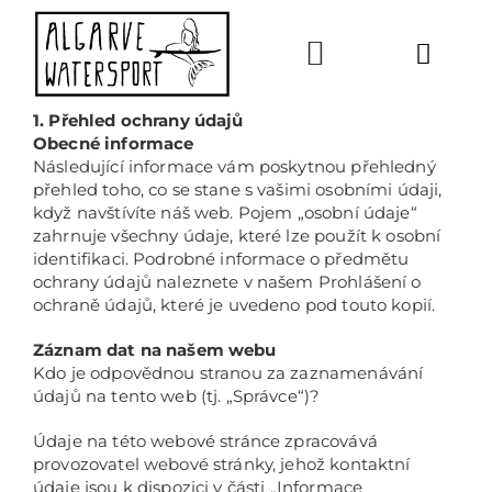
Skip
to
content
Toggl
Navig
1. Přehled ochrany údajů
KEMP
Obecné informace
Následující informace vám poskytnou přehledný
přehled toho, co se stane s vašimi osobními údaji,
když navštívíte náš web. Pojem „osobní údaje“
LEKCE
zahrnuje všechny údaje, které lze použít k osobní
identifikaci. Podrobné informace o předmětu
ochrany údajů naleznete v našem Prohlášení o
O NÁS
ochraně údajů, které je uvedeno pod touto kopií.
Záznam dat na našem webu
REZER
Kdo je odpovědnou stranou za zaznamenávání
údajů na tento web (tj. „Správce“)?
ZAVOL
Údaje na této webové stránce zpracovává
provozovatel webové stránky, jehož kontaktní
údaje jsou k dispozici v části „Informace