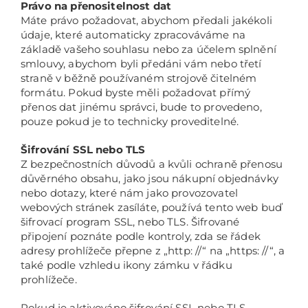
Právo na přenositelnost dat
Máte právo požadovat, abychom předali jakékoli
údaje, které automaticky zpracováváme na
základě vašeho souhlasu nebo za účelem splnění
smlouvy, abychom byli předáni vám nebo třetí
straně v běžně používaném strojově čitelném
formátu. Pokud byste měli požadovat přímý
přenos dat jinému správci, bude to provedeno,
pouze pokud je to technicky proveditelné.
Šifrování SSL nebo TLS
Z bezpečnostních důvodů a kvůli ochraně přenosu
důvěrného obsahu, jako jsou nákupní objednávky
nebo dotazy, které nám jako provozovatel
webových stránek zasíláte, používá tento web buď
šifrovací program SSL, nebo TLS. Šifrované
připojení poznáte podle kontroly, zda se řádek
adresy prohlížeče přepne z „http: //“ na „https: //“, a
také podle vzhledu ikony zámku v řádku
prohlížeče.
Pokud je aktivováno šifrování SSL nebo TLS,