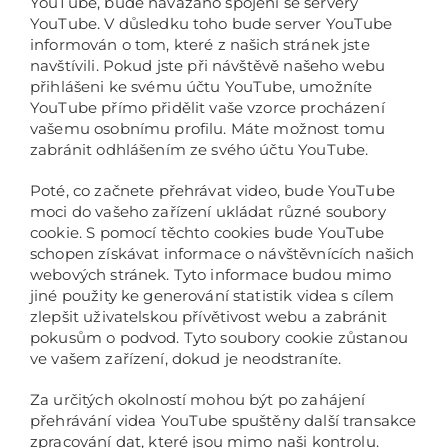
YouTube, bude navázáno spojení se servery
YouTube. V důsledku toho bude server YouTube
informován o tom, které z našich stránek jste
navštívili. Pokud jste při návštěvě našeho webu
přihlášeni ke svému účtu YouTube, umožníte
YouTube přímo přidělit vaše vzorce procházení
vašemu osobnímu profilu. Máte možnost tomu
zabránit odhlášením ze svého účtu YouTube.
Poté, co začnete přehrávat video, bude YouTube
moci do vašeho zařízení ukládat různé soubory
cookie. S pomocí těchto cookies bude YouTube
schopen získávat informace o návštěvnících našich
webových stránek. Tyto informace budou mimo
jiné použity ke generování statistik videa s cílem
zlepšit uživatelskou přívětivost webu a zabránit
pokusům o podvod. Tyto soubory cookie zůstanou
ve vašem zařízení, dokud je neodstraníte.
Za určitých okolností mohou být po zahájení
přehrávání videa YouTube spuštěny další transakce
zpracování dat, které jsou mimo naši kontrolu.