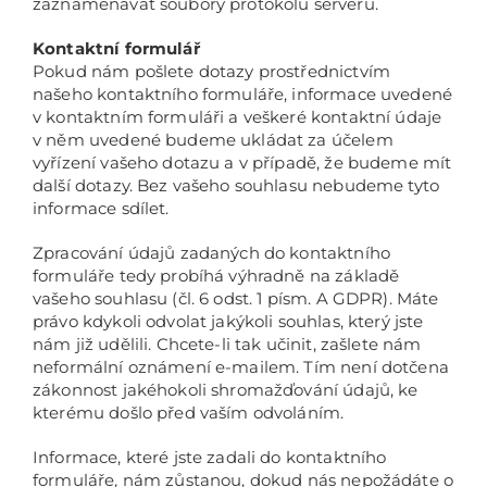
zaznamenávat soubory protokolu serveru.
Kontaktní formulář
Pokud nám pošlete dotazy prostřednictvím
našeho kontaktního formuláře, informace uvedené
v kontaktním formuláři a veškeré kontaktní údaje
v něm uvedené budeme ukládat za účelem
vyřízení vašeho dotazu a v případě, že budeme mít
další dotazy. Bez vašeho souhlasu nebudeme tyto
informace sdílet.
Zpracování údajů zadaných do kontaktního
formuláře tedy probíhá výhradně na základě
vašeho souhlasu (čl. 6 odst. 1 písm. A GDPR). Máte
právo kdykoli odvolat jakýkoli souhlas, který jste
nám již udělili. Chcete-li tak učinit, zašlete nám
neformální oznámení e-mailem. Tím není dotčena
zákonnost jakéhokoli shromažďování údajů, ke
kterému došlo před vaším odvoláním.
Informace, které jste zadali do kontaktního
formuláře, nám zůstanou, dokud nás nepožádáte o