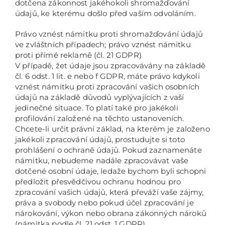
dotčena zákonnost jakéhokoli shromažďování
údajů, ke kterému došlo před vaším odvoláním.
Právo vznést námitku proti shromažďování údajů
ve zvláštních případech; právo vznést námitku
proti přímé reklamě (čl. 21 GDPR)
V případě, žet údaje jsou zpracovávány na základě
čl. 6 odst. 1 lit. e nebo f GDPR, máte právo kdykoli
vznést námitku proti zpracování vašich osobních
údajů na základě důvodů vyplývajících z vaší
jedinečné situace. To platí také pro jakékoli
profilování založené na těchto ustanoveních.
Chcete-li určit právní základ, na kterém je založeno
jakékoli zpracování údajů, prostudujte si toto
prohlášení o ochraně údajů. Pokud zaznamenáte
námitku, nebudeme nadále zpracovávat vaše
dotčené osobní údaje, ledaže bychom byli schopni
předložit přesvědčivou ochranu hodnou pro
zpracování vašich údajů, která převáží vaše zájmy,
práva a svobody nebo pokud účel zpracování je
nárokování, výkon nebo obrana zákonných nároků
(námitka podle čl. 21 odst. 1 GDPR).