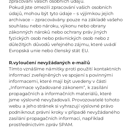
zpracování vašich osobních údajů.
Pokud jste omezili zpracování vašich osobních
údajů, mohou být tyto údaje – s výjimkou jejich
archivace – zpracovávány pouze na základě vašeho
souhlasu nebo nároku, výkonu nebo obrany
zákonných nároků nebo ochrany práv jiných
fyzických osob nebo právnických osob nebo z
důležitých důvodů veřejného zájmu, které uvádí
Evropská unie nebo členský stát EU.
R.vyloučení nevyžádaných e-mailů
Tímto vznášíme námitky proti použití kontaktních
informací zveřejněných ve spojení s povinnými
informacemi, které mají být uvedeny v části
„Informace vyžadované zákonem“, k zasílání
propagačních a informačních materiálů, které
jsme výslovně nevyžadovali. Provozovatelé tohoto
webu a jeho stránek si vyhrazují výslovné právo
podniknout právní kroky v případě nevyžádaného
zasílání propagačních informací, například
prostřednictvím zpráv SPAM.