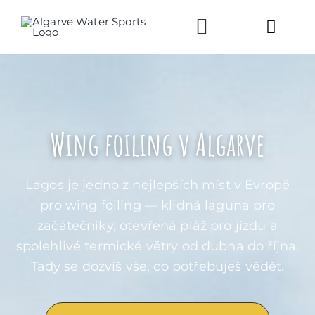
Skip
to
Toggl
content
Navig
KEMP
LEKCE
Wing foiling v Algarve
O NÁS
Lagos je jedno z nejlepších míst v Evropě
pro wing foiling — klidná laguna pro
REZER
začátečníky, otevřená pláž pro jízdu a
spolehlivé termické větry od dubna do října.
Tady se dozvíš vše, co potřebuješ vědět.
ZAVOL