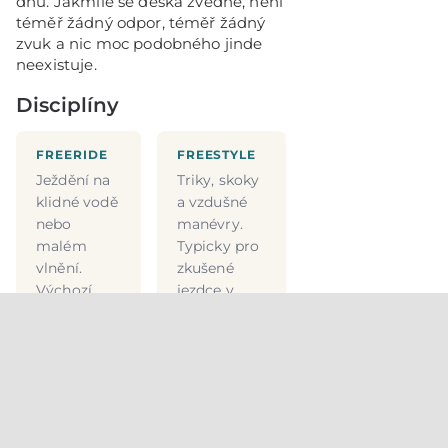
dnů. Jakmile se deska zvedne, není
téměř žádný odpor, téměř žádný
zvuk a nic moc podobného jinde
neexistuje.
Disciplíny
FREERIDE
FREESTYLE
Ježdění na
Triky, skoky
klidné vodě
a vzdušné
nebo
manévry.
malém
Typicky pro
vlnění.
zkušené
Výchozí
jezdce v
bod pro
podmínkách
většinu
otevřeného
začátečníků
moře.
— stabilní
vítr, zdvih
foilu,
změny