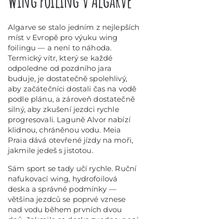
Wing foiling v Algarve
Algarve se stalo jedním z nejlepších
míst v Evropě pro výuku wing
foilingu — a není to náhoda.
Termický vítr, který se každé
odpoledne od pozdního jara
buduje, je dostatečně spolehlivý,
aby začátečníci dostali čas na vodě
podle plánu, a zároveň dostatečně
silný, aby zkušení jezdci rychle
progresovali. Laguně Alvor nabízí
klidnou, chráněnou vodu. Meia
Praia dává otevřené jízdy na moři,
jakmile jedeš s jistotou.
Sám sport se tady učí rychle. Ruční
nafukovací wing, hydrofoilová
deska a správné podmínky —
většina jezdců se poprvé vznese
nad vodu během prvních dvou