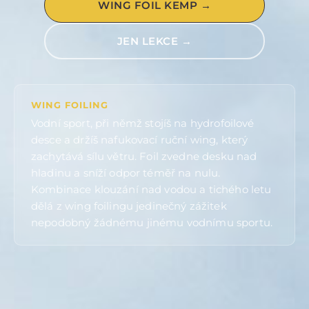
WING FOIL KEMP →
JEN LEKCE →
WING FOILING
Vodní sport, při němž stojíš na hydrofoilové
desce a držíš nafukovací ruční wing, který
zachytává sílu větru. Foil zvedne desku nad
hladinu a sníží odpor téměř na nulu.
Kombinace klouzání nad vodou a tichého letu
dělá z wing foilingu jedinečný zážitek
nepodobný žádnému jinému vodnímu sportu.