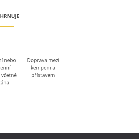
AHRNUJE
ní nebo
Doprava mezi
denní
kempem a
, včetně
přístavem
tána