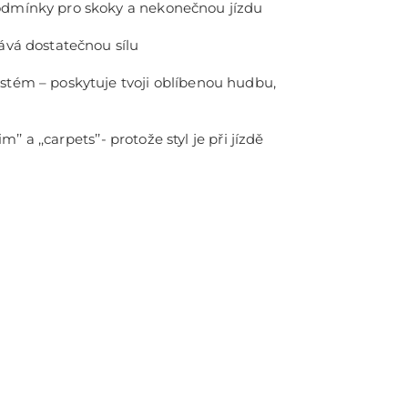
odmínky pro skoky a nekonečnou jízdu
dává dostatečnou sílu
stém – poskytuje tvoji oblíbenou hudbu,
im’’ a ,,carpets’’- protože styl je při jízdě