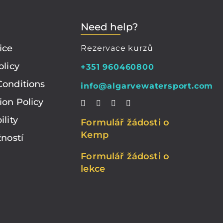
Need help?
ice
Rezervace kurzů
olicy
+351 960460800
Conditions
info@algarvewatersport.com
ion Policy
ility
Formulář žádosti o
Kemp
žností
Formulář žádosti o
lekce