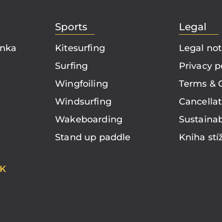
Sports
Legal
ánka
Kitesurfing
Legal not
Surfing
Privacy p
Wingfoiling
Terms & 
Windsurfing
Cancellat
Wakeboarding
Sustainab
Stand up paddle
Kniha stí
K