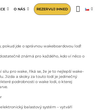
KCE
O NÁS
REZERVUJ IHNED
 pokud jde o správnou wakeboardovou loď!
 dostatečně známá pro každého, kdo ví něco o
 silu pro wake, říká se, že je to nejlepší wake-
u. Jizda a skoky za touto lodí je jedinečný
ěkteré podrobnosti o wake lodi, o kterej
arve.
r
elektronický balastový systém – vytváří