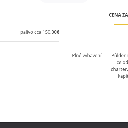
CENA Z
+ palivo cca 150,00€
Plné vybavení
Půlden
celo
charter
kapi