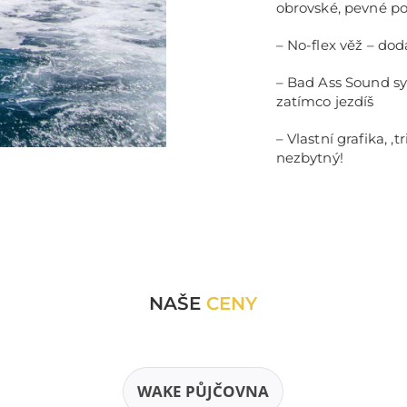
obrovské, pevné p
– No-flex věž – do
– Bad Ass Sound sy
zatímco jezdíš
– Vlastní grafika, ,tr
nezbytný!
NAŠE
CENY
WAKE PŮJČOVNA