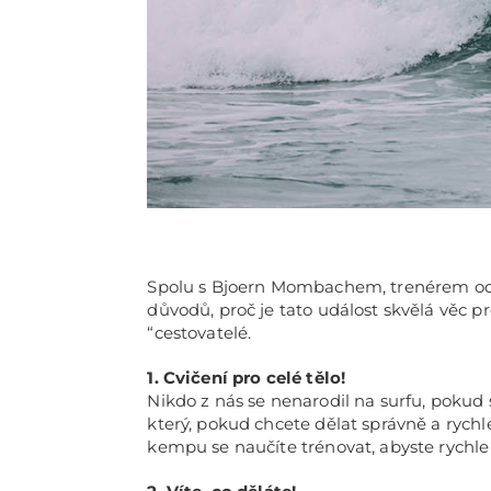
Spolu s Bjoern Mombachem, trenérem odpo
důvodů, proč je tato událost skvělá věc p
“cestovatelé.
1. Cvičení pro celé tělo!
Nikdo z nás se nenarodil na surfu, pokud sn
který, pokud chcete dělat správně a rych
kempu se naučíte trénovat, abyste rychle zes