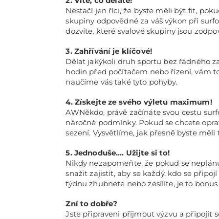
2. Víte, co děláte!
Nestačí jen říci, že byste měli být fit, p
skupiny odpovědné za váš výkon při surf
dozvíte, které svalové skupiny jsou zodpo
3. Zahřívání je klíčové!
Dělat jakýkoli druh sportu bez řádného za
hodin před počítačem nebo řízení, vám to 
naučíme vás také tyto pohyby.
4. Získejte ze svého výletu maximum!
AWNěkdo, právě začínáte svou cestu surfo
náročné podmínky. Pokud se chcete opravdu
sezení. Vysvětlíme, jak přesně byste měli t
5. Jednoduše…. Užijte si to!
Nikdy nezapomeňte, že pokud se neplánuj
snažit zajistit, aby se každý, kdo se připo
týdnu zhubnete nebo zesílíte, je to bon
Zní to dobře?
Jste připraveni přijmout výzvu a připojit 