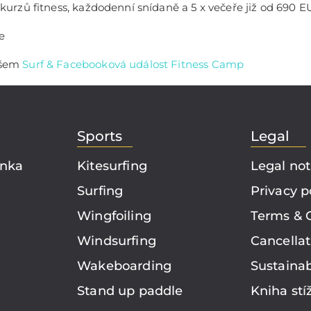
8 kurzů fitness, každodenní snídaně a 5 x večeře již od 690 E
e
našem
Surf & Facebooková událost Fitness Camp
Sports
Legal
ánka
Kitesurfing
Legal not
Surfing
Privacy p
Wingfoiling
Terms & 
Windsurfing
Cancellat
Wakeboarding
Sustainab
Stand up paddle
Kniha stí