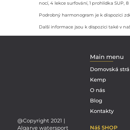
nocí, 4 lekce surfování, 1 prohlídka SUP, 
Podrobný harmonogram je k dispozici zd
Další informace jsou k dispozici také v 
Main menu
Domovská str
Kemp
O nás
Blog
Kontakty
@Copyright 2021 |
Náš SHOP
Algarve watersport