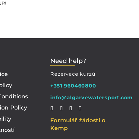
UR!
Need help?
ice
Rezervace kurzů
olicy
+351 960460800
Conditions
info@algarvewatersport.com
ion Policy
ility
Formulář žádosti o
Kemp
žností