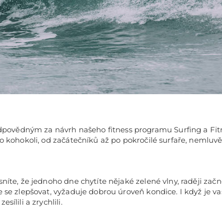
vědným za návrh našeho fitness programu Surfing a Fitne
ro kohokoli, od začátečníků až po pokročilé surfaře, nemluvě
íte, že jednoho dne chytíte nějaké zelené vlny, raději začnět
le se zlepšovat, vyžaduje dobrou úroveň kondice. I když j
ílili a zrychlili.