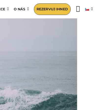
KCE
O NÁS
REZERVUJ IHNED