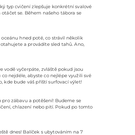
aký typ cvičení zlepšuje konkrétní svalové
a otáčet se. Během našeho tábora se
 oceánu hned poté, co strávil několik
rotahujete a provádíte sled tahů. Ano,
e vodě vyčerpáte, zvláště pokud jsou
co nejdéle, abyste co nejlépe využili své
, kde bude váš příští surfovací výlet!
to pro zábavu a potěšení! Budeme se
cvičení, chlazení nebo pití. Pokud po tomto
ještě dnes! Balíček s ubytováním na 7