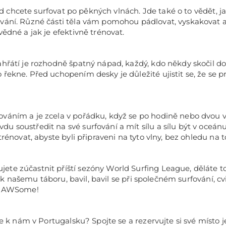
okud chcete surfovat po pěkných vlnách. Jde také o to vědět, j
ování. Různé části těla vám pomohou pádlovat, vyskakovat 
vědné a jak je efektivně trénovat.
hřátí je rozhodně špatný nápad, každý, kdo někdy skočil do
řekne. Před uchopením desky je důležité ujistit se, že se p
váním a je zcela v pořádku, když se po hodině nebo dvou v
 soustředit na své surfování a mít sílu a sílu být v oceánu 
rénovat, abyste byli připraveni na tyto vlny, bez ohledu na to
ete zúčastnit příští sezóny World Surfing League, děláte 
jí k našemu táboru, bavil, bavil se při společném surfování, 
us AWSome!
se k nám v Portugalsku? Spojte se a rezervujte si své místo 