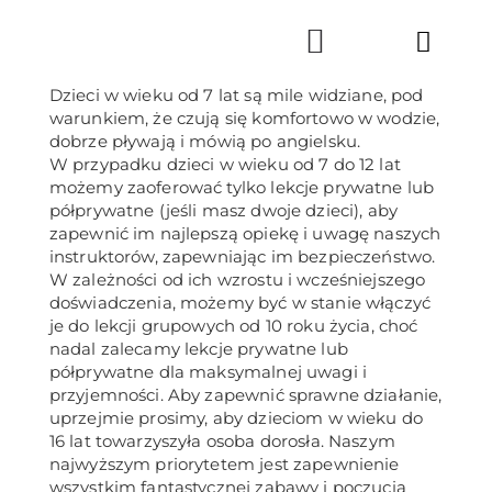
Skip
to
Toggl
content
Navig
Dzieci w wieku od 7 lat są mile widziane, pod
warunkiem, że czują się komfortowo w wodzie,
CAMP
dobrze pływają i mówią po angielsku.
W przypadku dzieci w wieku od 7 do 12 lat
możemy zaoferować tylko lekcje prywatne lub
LEKCJ
półprywatne (jeśli masz dwoje dzieci), aby
zapewnić im najlepszą opiekę i uwagę naszych
instruktorów, zapewniając im bezpieczeństwo.
O NAS
W zależności od ich wzrostu i wcześniejszego
doświadczenia, możemy być w stanie włączyć
je do lekcji grupowych od 10 roku życia, choć
ZARE
nadal zalecamy lekcje prywatne lub
półprywatne dla maksymalnej uwagi i
przyjemności. Aby zapewnić sprawne działanie,
ZADZW
uprzejmie prosimy, aby dzieciom w wieku do
16 lat towarzyszyła osoba dorosła. Naszym
najwyższym priorytetem jest zapewnienie
wszystkim fantastycznej zabawy i poczucia