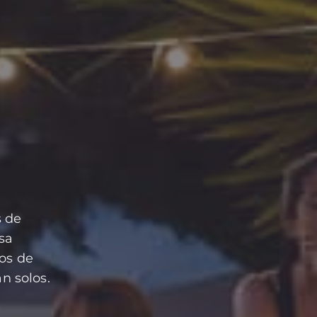
s de
sa
pos de
n solos.