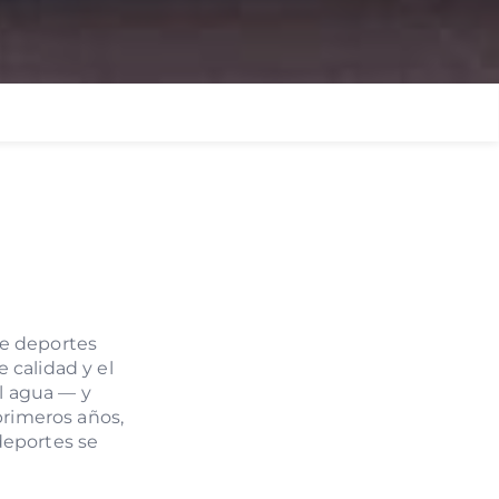
de deportes
 calidad y el
l agua — y
primeros años,
deportes se