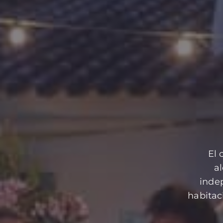
El 
a
indep
habitac