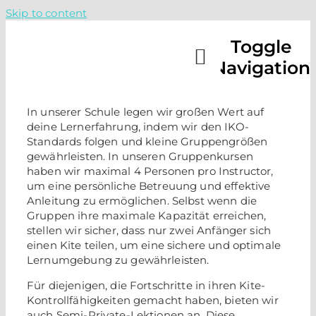
Skip to content
Toggle
Navigation
In unserer Schule legen wir großen Wert auf
CAMPS
deine Lernerfahrung, indem wir den IKO-
Standards folgen und kleine Gruppengrößen
gewährleisten. In unseren Gruppenkursen
KURSE
haben wir maximal 4 Personen pro Instructor,
um eine persönliche Betreuung und effektive
Anleitung zu ermöglichen. Selbst wenn die
ÜBER 
Gruppen ihre maximale Kapazität erreichen,
stellen wir sicher, dass nur zwei Anfänger sich
einen Kite teilen, um eine sichere und optimale
Lernumgebung zu gewährleisten.
VERFÜ
Für diejenigen, die Fortschritte in ihren Kite-
Kontrollfähigkeiten gemacht haben, bieten wir
RUF UN
auch Semi-Private-Lektionen an. Diese