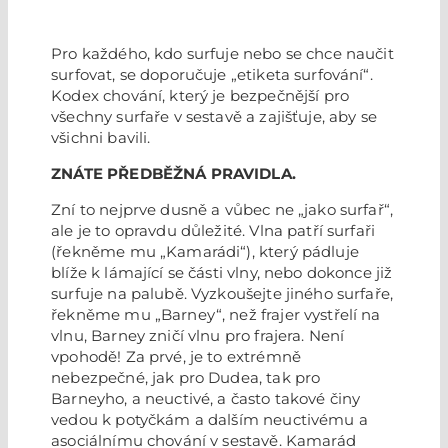
Pro každého, kdo surfuje nebo se chce naučit
surfovat, se doporučuje „etiketa surfování“.
Kodex chování, který je bezpečnější pro
všechny surfaře v sestavě a zajišťuje, aby se
všichni bavili.
ZNÁTE PŘEDBĚŽNÁ PRAVIDLA.
Zní to nejprve dusně a vůbec ne „jako surfař“,
ale je to opravdu důležité. Vlna patří surfaři
(řekněme mu „Kamarádi“), který pádluje
blíže k lámající se části vlny, nebo dokonce již
surfuje na palubě. Vyzkoušejte jiného surfaře,
řekněme mu „Barney“, než frajer vystřelí na
vlnu, Barney zničí vlnu pro frajera. Není
vpohodě! Za prvé, je to extrémně
nebezpečné, jak pro Dudea, tak pro
Barneyho, a neuctivé, a často takové činy
vedou k potyčkám a dalším neuctivému a
asociálnímu chování v sestavě. Kamarád