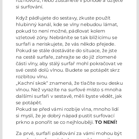
rozhovoru, nebo zůstanete v pohodě a užijete
si surfování.
Když pádlujete do sestavy, zkuste použít
hlubinný kanál, kde se vlny nebudou lámat,
pokud to není možné, pádlovat kolem
vzletové zóny. Nebráníte se tak blížícímu se
surfaři a neriskujete, že vás někdo přejede.
Pokud se stále dostáváte do situace, že jste
na cestě surfaře, zahrajte se do již zlomené
části vlny, aby stálý surfař mohl pokračovat ve
své cestě dolů vlnou. Budete se potápět skrz
rozbitou vlnu.
„Kachní skok“ znamená, že tlačíte svou desku
vlnou. Než vyrazíte na surfové místo s mnoha
dalšími surfaři v sestavě, měli byste vědět, jak
se potápět.
Pokud se před vámi rozbije vlna, mnoho lidí
si myslí, že je dobrý nápad pustit surfovací
prkno a ponořit se co nejhlouběji.
TO NENÍ!
Za prvé, surfaři pádlování za vámi mohou být