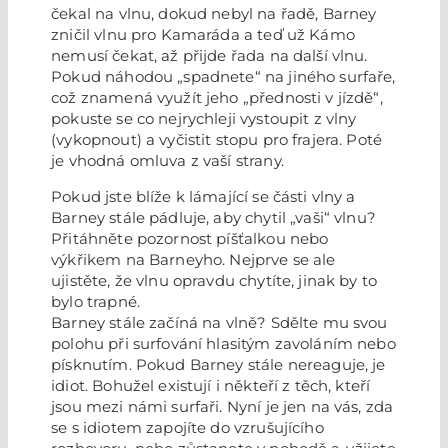
čekal na vlnu, dokud nebyl na řadě, Barney
zničil vlnu pro Kamaráda a teď už Kámo
nemusí čekat, až přijde řada na další vlnu.
Pokud náhodou „spadnete“ na jiného surfaře,
což znamená využít jeho „přednosti v jízdě“,
pokuste se co nejrychleji vystoupit z vlny
(vykopnout) a vyčistit stopu pro frajera. Poté
je vhodná omluva z vaší strany.
Pokud jste blíže k lámající se části vlny a
Barney stále pádluje, aby chytil „vaši“ vlnu?
Přitáhněte pozornost píšťalkou nebo
výkřikem na Barneyho. Nejprve se ale
ujistěte, že vlnu opravdu chytíte, jinak by to
bylo trapné.
Barney stále začíná na vlně? Sdělte mu svou
polohu při surfování hlasitým zavoláním nebo
písknutím. Pokud Barney stále nereaguje, je
idiot. Bohužel existují i ​​někteří z těch, kteří
jsou mezi námi surfaři. Nyní je jen na vás, zda
se s idiotem zapojíte do vzrušujícího