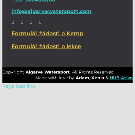
info@algarvewatersport.com
Formulář žádosti o Kemp
Formulář žádosti o lekce
Copyright
Algarve Watersport
. All Rights Reserved
Made with love by
Adam
,
Xenia
&
HUB Ativo
Page load link