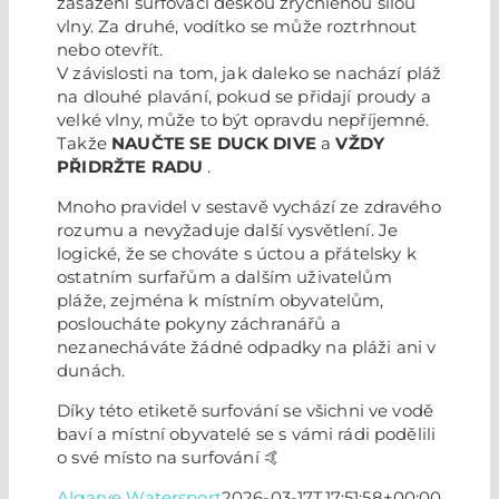
zasaženi surfovací deskou zrychlenou silou
vlny. Za druhé, vodítko se může roztrhnout
nebo otevřít.
V závislosti na tom, jak daleko se nachází pláž
na dlouhé plavání, pokud se přidají proudy a
velké vlny, může to být opravdu nepříjemné.
Takže
NAUČTE SE DUCK DIVE
a
VŽDY
PŘIDRŽTE RADU
.
Mnoho pravidel v sestavě vychází ze zdravého
rozumu a nevyžaduje další vysvětlení. Je
logické, že se chováte s úctou a přátelsky k
ostatním surfařům a dalším uživatelům
pláže, zejména k místním obyvatelům,
posloucháte pokyny záchranářů a
nezanecháváte žádné odpadky na pláži ani v
dunách.
Díky této etiketě surfování se všichni ve vodě
baví a místní obyvatelé se s vámi rádi podělili
o své místo na surfování 🤙
Algarve Watersport
2026-03-17T17:51:58+00:00