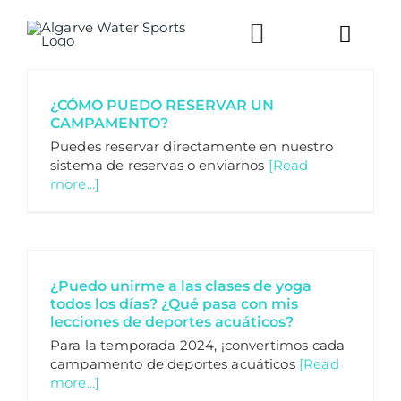
Skip
to
Toggl
content
Navig
CAMP
¿CÓMO PUEDO RESERVAR UN
CAMPAMENTO?
Puedes reservar directamente en nuestro
CLASE
sistema de reservas o enviarnos
[Read
more...]
NOSO
CONSU
¿Puedo unirme a las clases de yoga
todos los días? ¿Qué pasa con mis
lecciones de deportes acuáticos?
LLÁM
Para la temporada 2024, ¡convertimos cada
campamento de deportes acuáticos
[Read
more...]