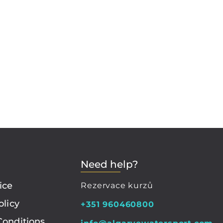
Need help?
ice
Rezervace kurzů
olicy
+351 960460800
Conditions