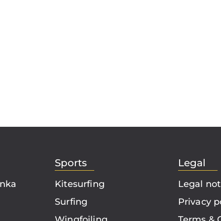
Sports
Legal
ánka
Kitesurfing
Legal not
Surfing
Privacy p
Wingfoiling
Terms & 