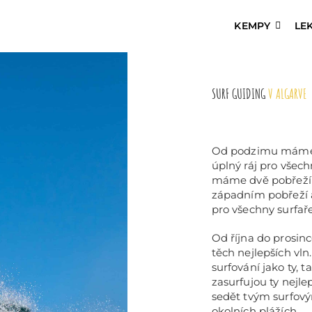
KEMPY
LE
SURF GUIDING
V ALGARVE
Od podzimu máme p
úplný ráj pro všech
máme dvě pobřeží a
západním pobřeží a
pro všechny surfaře
Od října do prosinc
těch nejlepších vln
surfování jako ty, 
zasurfujou ty nejl
sedět tvým surfov
okolních plážích.