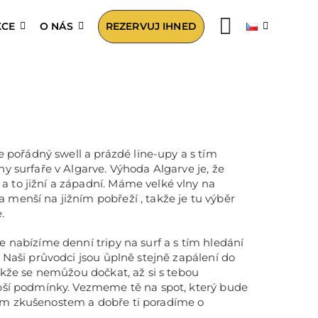
KCE
O NÁS
REZERVUJ IHNED
ořádný swell a prázdé line-upy a s tím
ny surfaře v Algarve. Výhoda Algarve je, že
 to jižní a západní. Máme velké vlny na
 menší na jižním pobřeží , takže je tu výběr
.
e nabízíme denní tripy na surf a s tím hledání
. Naši průvodci jsou ůplně stejně zapálení do
takže se nemůžou dočkat, až si s tebou
epší podmínky. Vezmeme tě na spot, který bude
ým zkušenostem a dobře ti poradíme o