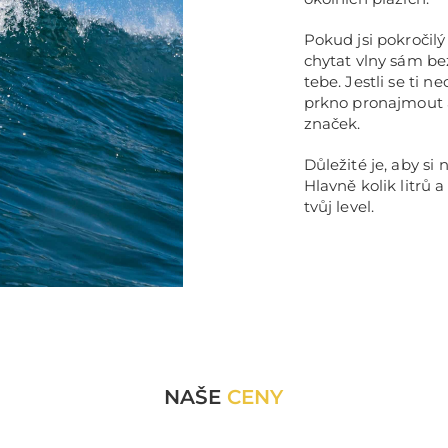
Pokud jsi pokročilý
chytat vlny sám be
tebe. Jestli se ti 
prkno pronajmout a
značek.
Důležité je, aby si
Hlavně kolik litrů
tvůj level.
NAŠE
CENY