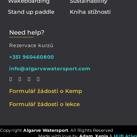
Wakeboarding
Sustainability
Stand up paddle
Kniha stížností
Need help?
Rezervace kurzů
+351 960460800
info@algarvewatersport.com
Formulář žádosti o Kemp
Formulář žádosti o lekce
Copyright
Algarve Watersport
. All Rights Reserved
Made with love by
Adam
,
Xenia
&
HUB Ativ